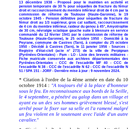
13 décembre 1938 - Proposé pour le maintien en activité et
pension temporaire de 30 % pour séquelles de fracture du fémur
droit et raccourcissement du membre inférieur droit de 4 cm par la
commission de réforme de Toulouse (Haute-Garonne), le 19
octobre 1945 - Pension définitive pour séquelles de fracture du
fémur droit au 1/3 supérieur, gros cal saillant, raccourcissement
de 4 cm du membre inférieur, raideur du genou à 45°, Amyotrophie
de 30 cm, névralgie sciatique gauche suite à blessure en service
commandé du 12 février 1941 par le commission de réforme de
Toulouse (Haute-Garonne), le 25 octobre 1950 - Domicilié à la
Peyrane, commune de Castres (Tarn), à compter du 25 octobre
1950 - Décédé à Castres (Tarn), le 11 janvier 1956 - Sources :
Registre d'état-civil (acte n° 273) de la ville de Perpignan
(Pyrénées-Orientales) - Pam - LO - Liste des brevets militaires -
Fiche matricule conservée aux archives départementales des
Pyrénées-Orientales - CCC de l'escadrille MF 40 - CCC de
l'escadrille N 38 - CCC de l'escadrille N 62 - CCC de l'escadrille N
51 / SPA 151 - JORF - Dernière mise à jour : 9 novembre 2024.
* Citation à l'ordre de la 4ème armée en date du 10
octobre 1914 :
"A toujours été à la place d'honneur
sous le feu. En reconnaissance aux bords de la Seille,
le 4 septembre, a pénétré au galop dans un village et
ayant eu un des ses hommes grièvement blessé, s'est
arrêté pour le fixer sur sa selle et l'a ramené malgré
un feu violent en le soutenant avec l'aide d'un autre
cavalier."