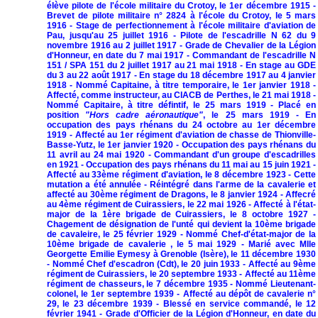
élève pilote de l'école militaire du Crotoy, le 1er décembre 1915 -
Brevet de pilote militaire n° 2824 à l'école du Crotoy, le 5 mars
1916 - Stage de perfectionnement à l'école militaire d'aviation de
Pau, jusqu'au 25 juillet 1916 - Pilote de l'escadrille N 62 du 9
novembre 1916 au 2 juillet 1917 - Grade de Chevalier de la Légion
d'Honneur, en date du 7 mai 1917 - Commandant de l'escadrille N
151 / SPA 151 du 2 juillet 1917 au 21 mai 1918 - En stage au GDE
du 3 au 22 août 1917 - En stage du 18 décembre 1917 au 4 janvier
1918 - Nommé Capitaine, à titre temporaire, le 1er janvier 1918 -
Affecté, comme instructeur, au CIACB de Perthes, le 21 mai 1918 -
Nommé Capitaire, à titre défintif, le 25 mars 1919 - Placé en
position
"Hors cadre aéronautique"
, le 25 mars 1919 - En
occupation des pays rhénans du 24 octobre au 1er décembre
1919 - Affecté au 1er régiment d'aviation de chasse de Thionville-
Basse-Yutz, le 1er janvier 1920 - Occupation des pays rhénans du
11 avril au 24 mai 1920 - Commandant d'un groupe d'escadrilles
en 1921 - Occupation des pays rhénans du 11 mai au 15 juin 1921 -
Affecté au 33ème régiment d'aviation, le 8 décembre 1923 - Cette
mutation a été annulée - Réintégré dans l'arme de la cavalerie et
affecté au 30ème régiment de Dragons, le 8 janvier 1924 - Affecré
au 4ème régiment de Cuirassiers, le 22 mai 1926 - Affecté à l'état-
major de la 1ère brigade de Cuirassiers, le 8 octobre 1927 -
Chagement de désignation de l'unté qui devient la 10ème brigade
de cavaleire, le 25 février 1929 - Nommé Chef-d'état-major de la
10ème brigade de cavalerie , le 5 mai 1929 - Marié avec Mlle
Georgette Emilie Eymesy à Grenoble (Isère), le 11 décembre 1930
- Nommé Chef d'escadron (Cdt), le 20 juin 1933 - Affecté au 9ème
régiment de Cuirassiers, le 20 septembre 1933 - Affecté au 11ème
régiment de chasseurs, le 7 décembre 1935 - Nommé Lieutenant-
colonel, le 1er septembre 1939 - Affecté au dépôt de cavalerie n°
29, le 23 décembre 1939 - Blessé en service commandé, le 12
février 1941 - Grade d'Officier de la Légion d'Honneur, en date du