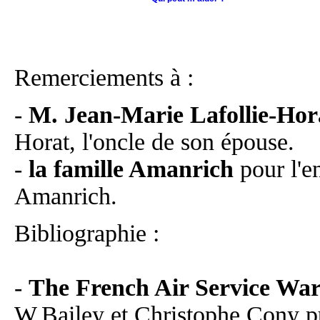
Remerciements à :
-
M. Jean-Marie Lafollie-Ho
Horat, l'oncle de son épouse.
-
la famille Amanrich
pour l'e
Amanrich.
Bibliographie :
-
The French Air Service Wa
W.Bailey et Christophe Cony pu