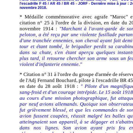
l'escadrille F 45 / AR 45 / BR 45 - JORF - Dernière mise à jour : 2
novembre 2018.
* Médaille commémorative avec agrafe "Maroc" e
citation n° 25 à l'ordre de la division, en date du 2
novembre 1914 :
"Marchant à l'avant-garde de so
peloton, a été reçu par une violente fusillade partan
d'une tranchée ennemies, son cheval ayant fait demi
tour et étant tombé, le brigadier perdit sa carabin
dans sa chute, s'en étant aperçu quelques instant
plus tard, il retourne chercher son arme sous un fe
violent d'infanterie ennemie."
* Citation n° 31 à l'ordre du groupe d'armée de réserv
de l'Adj Fernand Bouchard, pilote à l'escadrille BR 45
en date du 28 août 1918 :
" Pilote d'un magnifiqu
sang-froid et d'un courage intrépide. Le 15 août 1918
au cours d'une mission photographique, fut attaqu
par neuf avions allemands. Quoique son observateu
fut grièvement blessé, et que les commandes de so
avion fussent coupées, réussit malgré les balles qu
atteingnaient son appareil, à se dégager et s'abattr
dans nos lignes. Son avion ayant pris feu e