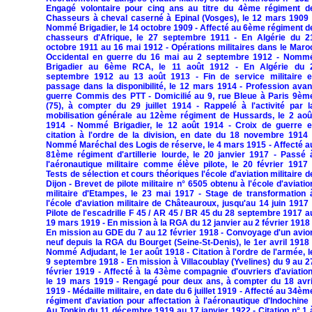
Engagé volontaire pour cinq ans au titre du 4ème régiment d
Chasseurs à cheval caserné à Epinal (Vosges), le 12 mars 1909 
Nommé Brigadier, le 14 octobre 1909 - Affecté au 6ème régiment d
chasseurs d'Afrique, le 27 septembre 1911 - En Algérie du 2
octobre 1911 au 16 mai 1912 - Opérations militaires dans le Maro
Occidental en guerre du 16 mai au 2 septembre 1912 - Nomm
Brigadier au 6ème RCA, le 11 août 1912 - En Algérie du 
septembre 1912 au 13 août 1913 - Fin de service militaire e
passage dans la disponibilité, le 12 mars 1914 - Profession avan
guerre Commis des PTT - Domicilié au 9, rue Bleue à Paris 9èm
(75), à compter du 29 juillet 1914 - Rappelé à l'activité par l
mobilisation générale au 12ème régiment de Hussards, le 2 aoû
1914 - Nommé Brigadier, le 12 août 1914 - Croix de guerre e
citation à l'ordre de la division, en date du 18 novembre 1914 
Nommé Maréchal des Logis de réserve, le 4 mars 1915 - Affecté a
81ème régiment d'artillerie lourde, le 20 janvier 1917 - Passé 
l'aéronautique militaire comme élève pilote, le 20 février 1917 
Tests de sélection et cours théoriques l'école d'aviation militaire d
Dijon - Brevet de pilote militaire n° 6505 obtenu à l'école d'aviatio
militaire d'Etampes, le 23 mai 1917 - Stage de transformation 
l'école d'aviation militaire de Châteauroux, jusqu'au 14 juin 1917 
Pilote de l'escadrille F 45 / AR 45 / BR 45 du 28 septembre 1917 a
19 mars 1919 - En mission à la RGA du 12 janvier au 2 février 1918 
En mission au GDE du 7 au 12 février 1918 - Convoyage d'un avio
neuf depuis la RGA du Bourget (Seine-St-Denis), le 1er avril 1918 
Nommé Adjudant, le 1er août 1918 - Citation à l'ordre de l'armée, l
9 septembre 1918 - En mission à Villacoublay (Yvelines) du 9 au 2
février 1919 - Affecté à la 43ème compagnie d'ouvriers d'aviation
le 19 mars 1919 - Rengagé pour deux ans, à compter du 18 avri
1919 - Médaille militaire, en date du 6 juillet 1919 - Affecté au 34èm
régiment d'aviation pour affectation à l'aéronautique d'Indochine 
Au Tonkin du 11 décembre 1919 au 17 janvier 1922 - Citation n° 1 