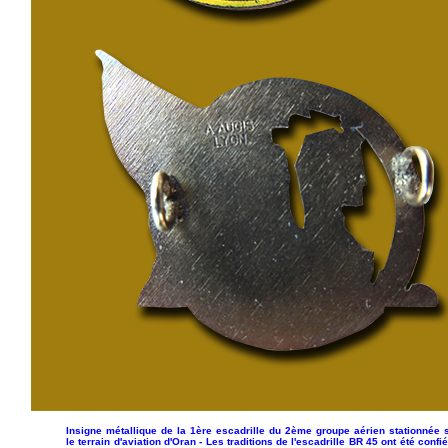
Insigne métallique de la 1ère escadrille du 2ème groupe aérien stationnée 
le terrain d'aviation d'Oran - Les traditions de l'escadrille BR 45 ont été confi