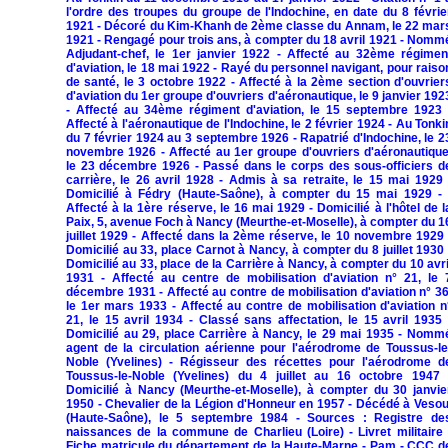
l'ordre des troupes du groupe de l'Indochine, en date du 8 févrie
1921 - Décoré du Kim-Khanh de 2ème classe du Annam, le 22 mar
1921 - Rengagé pour trois ans, à compter du 18 avril 1921 - Nomm
Adjudant-chef, le 1er janvier 1922 - Affecté au 32ème régimen
d'aviation, le 18 mai 1922 - Rayé du personnel navigant, pour raiso
de santé, le 3 octobre 1922 - Affecté à la 2ème section d'ouvrier
d'aviation du 1er groupe d'ouvriers d'aéronautique, le 9 janvier 192
- Affecté au 34ème régiment d'aviation, le 15 septembre 1923 
Affecté à l'aéronautique de l'Indochine, le 2 février 1924 - Au Tonki
du 7 février 1924 au 3 septembre 1926 - Rapatrié d'Indochine, le 2
novembre 1926 - Affecté au 1er groupe d'ouvriers d'aéronautique
le 23 décembre 1926 - Passé dans le corps des sous-officiers d
carrière, le 26 avril 1928 - Admis à sa retraite, le 15 mai 1929 
Domicilié à Fédry (Haute-Saône), à compter du 15 mai 1929 - 
Affecté à la 1ère réserve, le 16 mai 1929 - Domicilié à l'hôtel de l
Paix, 5, avenue Foch à Nancy (Meurthe-et-Moselle), à compter du 1
juillet 1929 - Affecté dans la 2ème réserve, le 10 novembre 1929 
Domicilié au 33, place Carnot à Nancy, à compter du 8 juillet 1930 
Domicilié au 33, place de la Carrière à Nancy, à compter du 10 avri
1931 - Affecté au centre de mobilisation d'aviation n° 21, le 
décembre 1931 - Affecté au contre de mobilisation d'aviation n° 36
le 1er mars 1933 - Affecté au contre de mobilisation d'aviation n
21, le 15 avril 1934 - Classé sans affectation, le 15 avril 1935 
Domicilié au 29, place Carrière à Nancy, le 29 mai 1935 - Nomm
agent de la circulation aérienne pour l'aérodrome de Toussus-le
Noble (Yvelines) - Régisseur des récettes pour l'aérodrome d
Toussus-le-Noble (Yvelines) du 4 juillet au 16 octobre 1947 
Domicilié à Nancy (Meurthe-et-Moselle), à compter du 30 janvie
1950 - Chevalier de la Légion d'Honneur en 1957 - Décédé à Vesou
(Haute-Saône), le 5 septembre 1984 - Sources : Registre de
naissances de la commune de Charlieu (Loire) - Livret militaire 
Fiche matricule du département de la Haute-Marne - Pam - CCC d