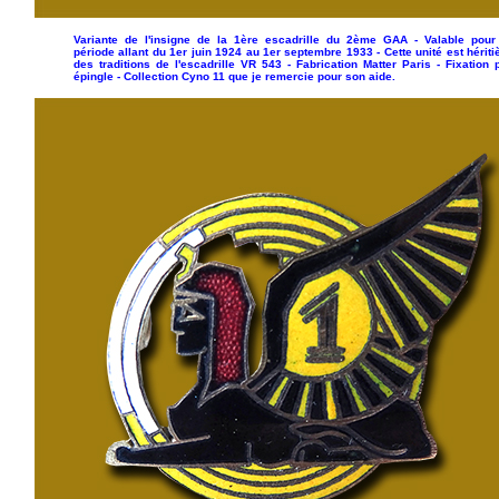
Variante de l'insigne de la 1ère escadrille du 2ème GAA - Valable pour
période allant du 1er juin 1924 au 1er septembre 1933 - Cette unité est hériti
des traditions de l'escadrille VR 543 - Fabrication Matter Paris - Fixation 
épingle - Collection Cyno 11 que je remercie pour son aide.