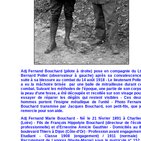
Adj Fernand Bouchard (pilote à droite) pose en compagnie du Lt
Bernard Pollet (observateur à gauche) après sa convalescence
suite à sa blessure au combat du 14 août 1918 - Le lieutenant Polle
a eu la mâchoire brisée par une balle de mitrailleuse durant c
combat. Suivant les méthodes de l'époque, une partie de son corps
la peau d'une fesse, a été découpée et recollée sur son visage pou
essayer de réparer les dégâts qui restent visibles - Ces deu
hommes portent l'insigne métallique de l'unité - Photo Fernan
Bouchard transmise par Jacques Bouchard, son petit-fils, que j
remercie pour son aide.
Adj Fernand Marie Bouchard - Né le 21 février 1891 à Charlie
(Loire) - Fils de François Hippolyte Bouchard (directeur de l'écol
professionnelle) et d'Ernestine Amicie Gauthier - Domiciliés au 8
boulevard Thiers à Dijon (Côte-d'Or) - Profession avant engagemen
Etudiant - Classe 1908 (engagement) / 1911 (normale) 
Recrutement de Langres (Haute-Marne) sous le matricule n° 152 