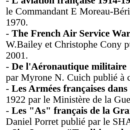
-
L'aviation française 1914-194
le Commandant E Moreau-Bérill
1970.
-
The French Air Service Wa
W.Bailey et Christophe Cony pu
2001.
-
De l'Aéronautique militaire
par Myrone N. Cuich publié à 
-
Les Armées françaises dan
1922 par le Ministère de la Gue
-
Les "As" français de la Gr
Daniel Porret publié par le S