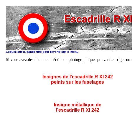
Cliquez sur la bande titre pour revenir sur le menu
Si vous avez des documents écrits ou photographiques pouvant corriger ou 
Insignes de l'escadrille R XI 242
peints sur les fuselages
Insigne métallique de
l'escadrille R XI 242