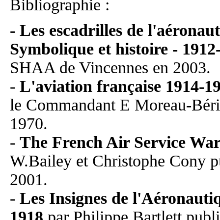
Bibliographie :
- Les escadrilles de l'aéronaut
Symbolique et histoire - 1912
SHAA de Vincennes en 2003.
-
L'aviation française 1914-194
le Commandant E Moreau-Bérill
1970.
-
The French Air Service Wa
W.Bailey et Christophe Cony pu
2001.
-
Les Insignes de l'Aéronauti
1918
par Philippe Bartlett publ