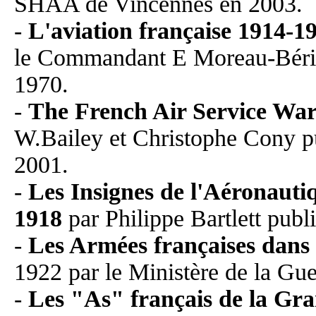
SHAA de Vincennes en 2003.
-
L'aviation française 1914-194
le Commandant E Moreau-Bérill
1970.
-
The French Air Service Wa
W.Bailey et Christophe Cony pu
2001.
-
Les Insignes de l'Aéronauti
1918
par Philippe Bartlett publ
-
Les Armées françaises dan
1922 par le Ministère de la Gue
-
Les "As" français de la Gr