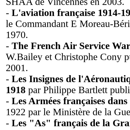
SHAA de Vincennes en 2003.
-
L'aviation française 1914-194
le Commandant E Moreau-Bérill
1970.
-
The French Air Service Wa
W.Bailey et Christophe Cony pu
2001.
-
Les Insignes de l'Aéronauti
1918
par Philippe Bartlett publ
-
Les Armées françaises dan
1922 par le Ministère de la Gue
-
Les "As" français de la Gr